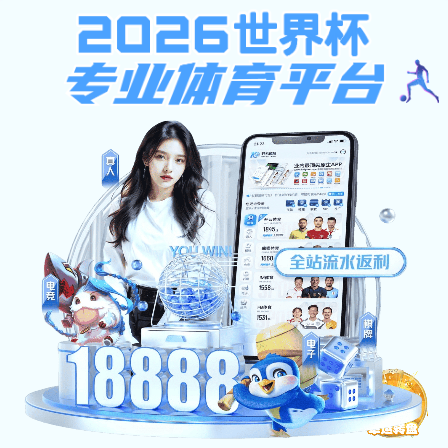
开云电子app下载
开云电子app下载-盛虹控股集团
提示：访问地址无效，错误的栏目参数！
首页
关闭此页